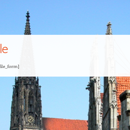
le
ile_form]